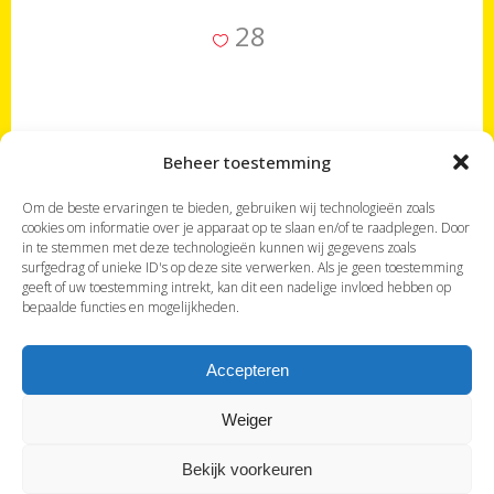
28
Beheer toestemming
Om de beste ervaringen te bieden, gebruiken wij technologieën zoals
Je bevindt je op de website
'Met Landgenoten'
,
cookies om informatie over je apparaat op te slaan en/of te raadplegen. Door
in te stemmen met deze technologieën kunnen wij gegevens zoals
gewijd aan Nederlandstalige organisatoren van
surfgedrag of unieke ID's op deze site verwerken. Als je geen toestemming
kleinschalige maatreizen op specifieke bestemmingen.
geeft of uw toestemming intrekt, kan dit een nadelige invloed hebben op
Eerder op zoek naar een accommodatie waar je kan
bepaalde functies en mogelijkheden.
verblijven bij land- of taalgenoten? Bezoek dan onze
zustersite
'Bij Landgenoten'
.
Accepteren
Weiger
Design & Development:
Mediapartner Solutions BV
Bekijk voorkeuren