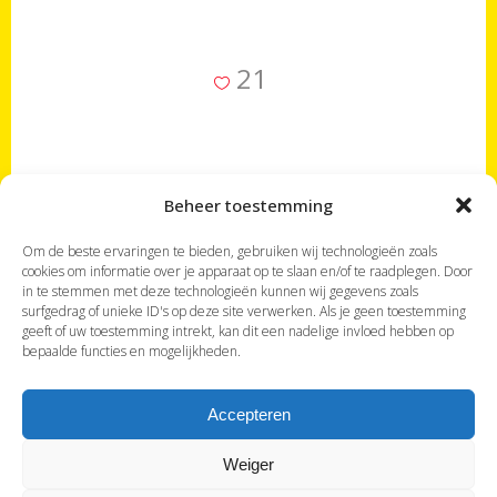
21
Beheer toestemming
Om de beste ervaringen te bieden, gebruiken wij technologieën zoals
Je bevindt je op de website
'Met Landgenoten'
,
cookies om informatie over je apparaat op te slaan en/of te raadplegen. Door
in te stemmen met deze technologieën kunnen wij gegevens zoals
gewijd aan Nederlandstalige organisatoren van
surfgedrag of unieke ID's op deze site verwerken. Als je geen toestemming
kleinschalige maatreizen op specifieke bestemmingen.
geeft of uw toestemming intrekt, kan dit een nadelige invloed hebben op
Eerder op zoek naar een accommodatie waar je kan
bepaalde functies en mogelijkheden.
verblijven bij land- of taalgenoten? Bezoek dan onze
zustersite
'Bij Landgenoten'
.
Accepteren
Weiger