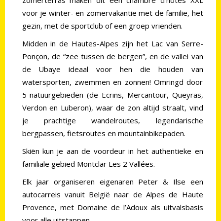
zomerterras maken dit een chambre d’hôtes XXL
voor je winter- en zomervakantie met de familie, het
gezin, met de sportclub of een groep vrienden.
Midden in de Hautes-Alpes zijn het Lac van Serre-
Ponçon, de “zee tussen de bergen”, en de vallei van
de Ubaye ideaal voor hen die houden van
watersporten, zwemmen en zonnen! Omringd door
5 natuurgebieden (de Ecrins, Mercantour, Queyras,
Verdon en Luberon), waar de zon altijd straalt, vind
je prachtige wandelroutes, legendarische
bergpassen, fietsroutes en mountainbikepaden.
Skiën kun je aan de voordeur in het authentieke en
familiale gebied Montclar Les 2 Vallées.
Elk jaar organiseren eigenaren Peter & Ilse een
autocarreis vanuit België naar de Alpes de Haute
Provence, met Domaine de l’Adoux als uitvalsbasis
voor alle uitstappen.