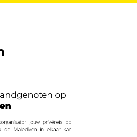
n
andgenoten op
ven
organisator jouw privéreis op
op de Malediven in elkaar kan