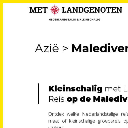
Azië
>
Maledive
Kleinschalig
met L
Reis
op
de
Maledi
Ontdek welke Nederlandstalige reis
maat of kleinschalige groepsreis 
steken.